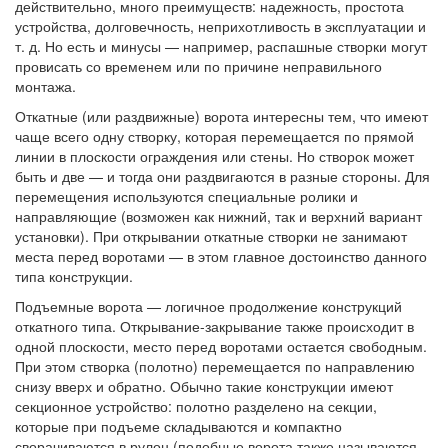
действительно, много преимуществ: надежность, простота
устройства, долговечность, неприхотливость в эксплуатации и
т. д. Но есть и минусы — например, распашные створки могут
провисать со временем или по причине неправильного
монтажа.
Откатные (или раздвижные) ворота интересны тем, что имеют
чаще всего одну створку, которая перемещается по прямой
линии в плоскости ограждения или стены. Но створок может
быть и две — и тогда они раздвигаются в разные стороны. Для
перемещения используются специальные ролики и
направляющие (возможен как нижний, так и верхний вариант
установки). При открывании откатные створки не занимают
места перед воротами — в этом главное достоинство данного
типа конструкции.
Подъемные ворота — логичное продолжение конструкций
откатного типа. Открывание-закрывание также происходит в
одной плоскости, место перед воротами остается свободным.
При этом створка (полотно) перемещается по направлению
снизу вверх и обратно. Обычно такие конструкции имеют
секционное устройство: полотно разделено на секции,
которые при подъеме складываются и компактно
сворачиваются в рулон (подобные ворота также называются